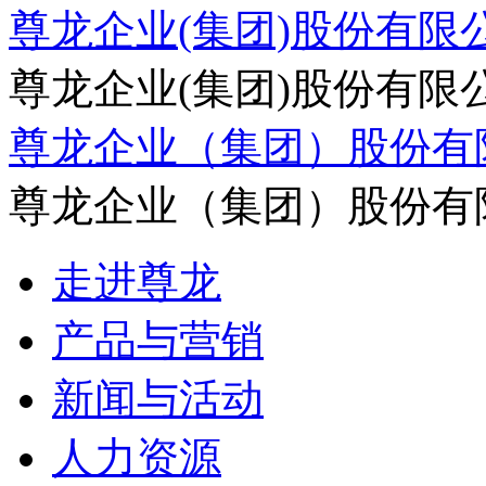
尊龙企业(集团)股份有限公
尊龙企业(集团)股份有限
尊龙企业（集团）股份有限
尊龙企业（集团）股份有限
走进尊龙
产品与营销
新闻与活动
人力资源