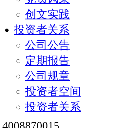
创文实践
投资者关系
公司公告
定期报告
公司规章
投资者空间
投资者关系
4008870015