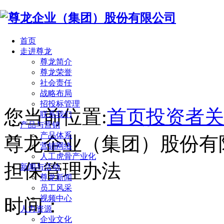
首页
走进尊龙
尊龙简介
尊龙荣誉
社会责任
战略布局
招投标管理
您当前位置:
首页
投资者关
联系我们
产品与营销
产品体系
尊龙企业（集团）股份有
营销网络
人工虎骨产业化
担保管理办法
新闻与活动
尊龙新闻
员工风采
视频中心
时间：
人力资源
企业文化