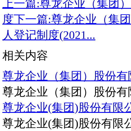
上一篇:
尊龙企业（集团）
度
下一篇:
尊龙企业（集团
人登记制度(2021...
相关内容
尊龙企业（集团）股份有限
尊龙企业（集团）股份有
尊龙企业(集团)股份有限公
尊龙企业(集团)股份有限