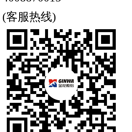
(客服热线)