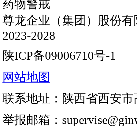
药物警戒
尊龙企业（集团）股份有限公司
2023-2028
陕ICP备09006710号-1
网站地图
联系地址：陕西省西安
举报邮箱：supervise@ginw