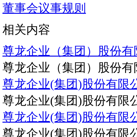
董事会议事规则
相关内容
尊龙企业（集团）股份有限
尊龙企业（集团）股份有
尊龙企业(集团)股份有限公
尊龙企业(集团)股份有限
尊龙企业(集团)股份有限公
尊龙企业(集团)股份有限