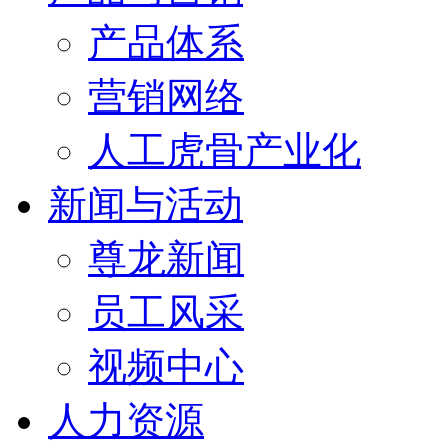
产品体系
营销网络
人工虎骨产业化
新闻与活动
尊龙新闻
员工风采
视频中心
人力资源